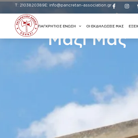
Τ: 2103820389
Ε: info@pancretan-association.gr
Επικοινωνήσ
ΠΑΓΚΡΗΤΙΟΣ ΕΝΩΣΗ
ΟΙ ΕΚΔΗΛΩΣΕΙΣ ΜΑΣ
ΕΞΕ
Μαζί Μας