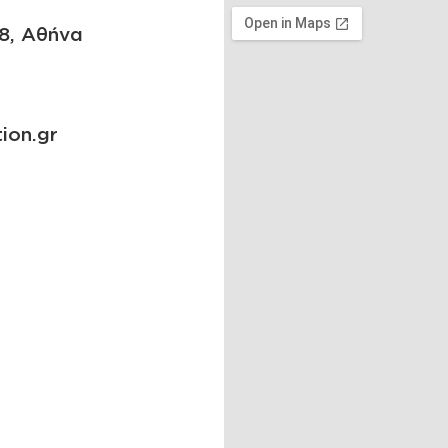
78, Αθήνα
ion.gr