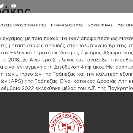
φάκης
ΧΟΥΣΕΣ ΠΡΟΣΩΠΙΚΟΤΗΤΕΣ
Η ΠΑΡΑΔΟΣΗ ΜΑΣ
ΧΟΡΗΓΟΙ ΜΑΣ
ΦΩΤΟΓΡ
ι έγγαμος, με τρία παιδιά. Το 1997 αποφοίτησε ως Μηχ
τις μεταπτυχιακές σπουδές στο Πολυτεχνείο Κρήτης, σ
στον Ελληνικό Στρατό ως δόκιμος έφεδρος Αξιωματικός
 το 2018, ώς Ανώτερο Στέλεχος έχει αναλάβει την ευθ
α είναι ενταγμένη στη Διεύθυνση Ψηφιακού Μετασχημα
ωση των υπηρεσιών της Τράπεζας και την καλύτερη εξυ
ν (APS) της Τράπεζας. Είναι κάτοικος Δροσιάς Αττική
 Νοέμβριο 2022 εκλέχθηκε μέλος του Δ.Σ. της Παγκρητί