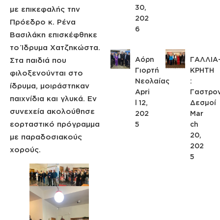
30,
με επικεφαλής την
202
Πρόεδρο κ. Ρένα
6
Βασιλάκη επισκέφθηκε
το Ίδρυμα Χατζηκώστα.
Αόρη
ΓΑΛΛΙΑ
Στα παιδιά που
Γιορτή
ΚΡΗΤΗ
φιλοξενούνται στο
Νεολαίας
:
ίδρυμα, μοιράστηκαν
Apri
Γαστρον
παιχνίδια και γλυκά. Εν
l 12,
Δεσμοί
συνεχεία ακολούθησε
202
Mar
εορταστικό πρόγραμμα
5
ch
20,
με παραδοσιακούς
202
χορούς.
5